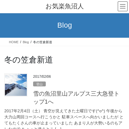
コ
ナ
お気楽魚沼人
ン
ビ
テ
ゲ
ン
ー
Blog
ツ
シ
へ
ョ
ス
ン
HOME
Blog
冬の笠倉新道
キ
に
ッ
移
プ
動
冬の笠倉新道
2017/02/06
登山
雪の魚沼里山アルプス三大急登ト
ップ1へ
2017年2月4日（土） 青空が見えてきた土曜日です(^o^) 午後から
大力山周回コースへ行こうかと 駐車スペースへ向かいましたが と
てもたくさんの車が止まっていました あまり人が大勢いるのもア