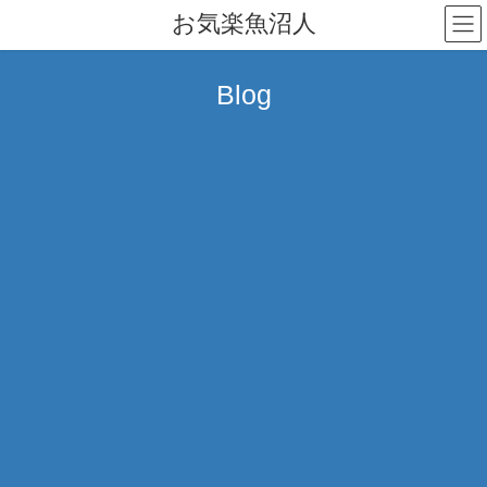
コ
ナ
お気楽魚沼人
ン
ビ
テ
ゲ
ン
ー
Blog
ツ
シ
へ
ョ
ス
ン
キ
に
ッ
移
プ
動