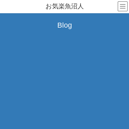
コ
ナ
お気楽魚沼人
ン
ビ
テ
ゲ
ン
ー
Blog
ツ
シ
へ
ョ
ス
ン
キ
に
ッ
移
プ
動