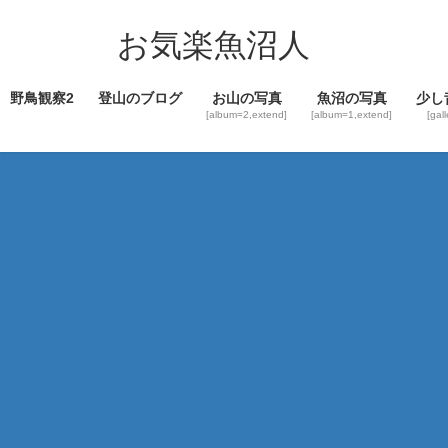
コ
ナ
ン
ビ
お気楽魚沼人
テ
ゲ
ン
ー
野鳥観察2
登山のブログ
お山の写真
魚沼の写真
少し
ツ
シ
[album=2,extend]
[album=1,extend]
[gal
へ
ョ
ス
ン
キ
に
ッ
移
プ
動