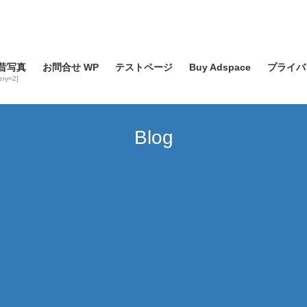
昔写真
お問合せ WP
テストページ
Buy Adspace
プライバ
lery=2]
Blog