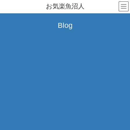
コ
ナ
お気楽魚沼人
ン
ビ
テ
ゲ
ン
ー
Blog
ツ
シ
へ
ョ
ス
ン
キ
に
ッ
移
プ
動