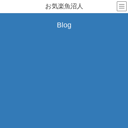
コ
ナ
お気楽魚沼人
ン
ビ
テ
ゲ
ン
ー
Blog
ツ
シ
へ
ョ
ス
ン
キ
に
ッ
移
プ
動