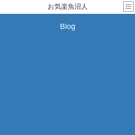
コ
ナ
お気楽魚沼人
ン
ビ
テ
ゲ
ン
ー
Blog
ツ
シ
へ
ョ
ス
ン
キ
に
ッ
移
プ
動