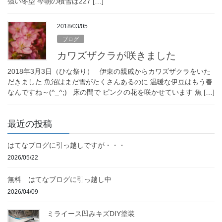
強い冬型 今朝の積雪は227 […]
2018/03/05
ブログ
カワズザクラが咲きました
2018年3月3日（ひな祭り） 伊東の親戚からカワズザクラをいた
だきました 魚沼はまだ雪がたくさんあるのに 温暖な伊豆はもう春
なんですね～(^_^;) 床の間で ピンクの花を咲かせています 魚 […]
最近の投稿
はてなブログに引っ越しですが・・・
2026/05/22
無料 はてなブログに引っ越し中
2026/04/09
ミライース凹みキズDIY塗装