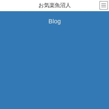
コ
ナ
お気楽魚沼人
ン
ビ
テ
ゲ
ン
ー
Blog
ツ
シ
へ
ョ
ス
ン
キ
に
ッ
移
プ
動