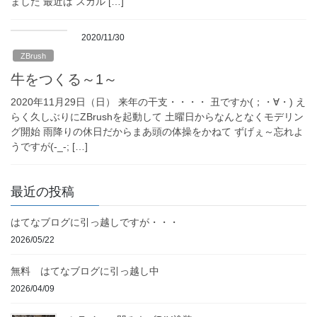
ました 最近は スカル […]
2020/11/30
ZBrush
牛をつくる～1～
2020年11月29日（日） 来年の干支・・・・ 丑ですか(；・∀・) え
らく久しぶりにZBrushを起動して 土曜日からなんとなくモデリン
グ開始 雨降りの休日だからまあ頭の体操をかねて ずげぇ～忘れよ
うですが(-_-; […]
最近の投稿
はてなブログに引っ越しですが・・・
2026/05/22
無料 はてなブログに引っ越し中
2026/04/09