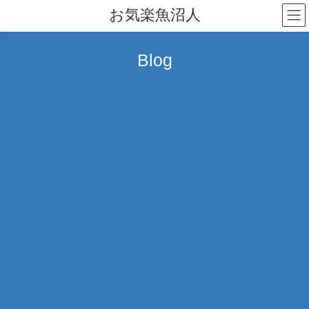
コ
ナ
お気楽魚沼人
ン
ビ
テ
ゲ
ン
ー
Blog
ツ
シ
へ
ョ
ス
ン
キ
に
ッ
移
プ
動