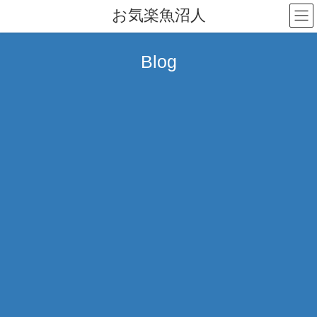
コ
ナ
お気楽魚沼人
ン
ビ
テ
ゲ
ン
ー
Blog
ツ
シ
へ
ョ
ス
ン
キ
に
ッ
移
プ
動