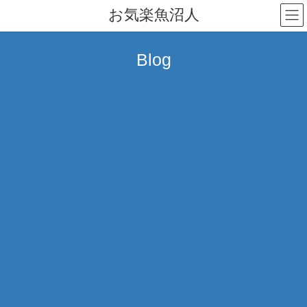
コ
ナ
お気楽魚沼人
ン
ビ
テ
ゲ
ン
ー
Blog
ツ
シ
へ
ョ
ス
ン
キ
に
ッ
移
プ
動