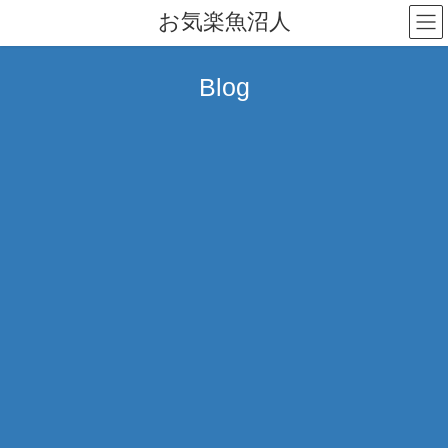
コ
ナ
お気楽魚沼人
ン
ビ
テ
ゲ
ン
ー
Blog
ツ
シ
へ
ョ
ス
ン
キ
に
ッ
移
プ
動