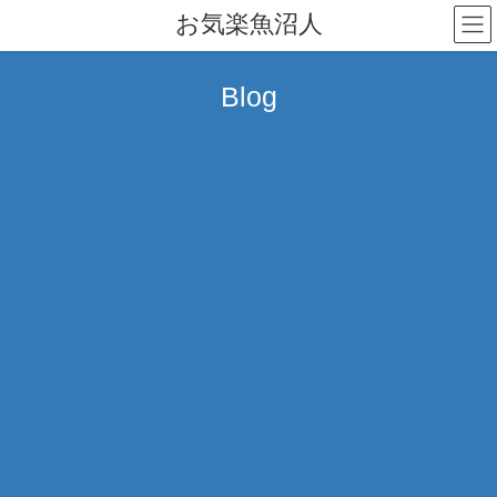
コ
ナ
お気楽魚沼人
ン
ビ
テ
ゲ
ン
ー
Blog
ツ
シ
へ
ョ
ス
ン
キ
に
ッ
移
プ
動