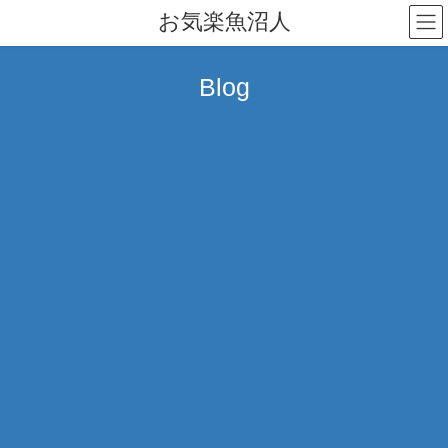
コ
ナ
お気楽魚沼人
ン
ビ
テ
ゲ
ン
ー
Blog
ツ
シ
へ
ョ
ス
ン
キ
に
ッ
移
プ
動