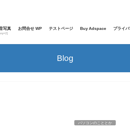
昔写真
お問合せ WP
テストページ
Buy Adspace
プライバ
lery=2]
Blog
パソコンのこととか