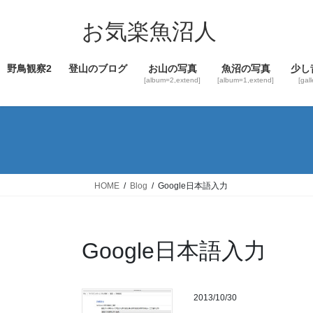
コ
ナ
ン
ビ
お気楽魚沼人
テ
ゲ
ン
ー
野鳥観察2
登山のブログ
お山の写真
魚沼の写真
少し
ツ
シ
[album=2,extend]
[album=1,extend]
[gal
へ
ョ
ス
ン
キ
に
ッ
移
プ
動
HOME
Blog
Google日本語入力
Google日本語入力
2013/10/30