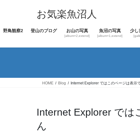
コ
ナ
ン
ビ
お気楽魚沼人
テ
ゲ
ン
ー
野鳥観察2
登山のブログ
お山の写真
魚沼の写真
少し
ツ
シ
[album=2,extend]
[album=1,extend]
[gal
へ
ョ
ス
ン
キ
に
ッ
移
プ
動
HOME
Blog
Internet Explorer ではこのページは
Internet Explo
ん