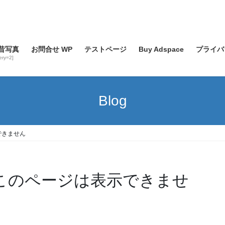
昔写真
お問合せ WP
テストページ
Buy Adspace
プライバ
lery=2]
Blog
表示できません
rer ではこのページは表示できませ