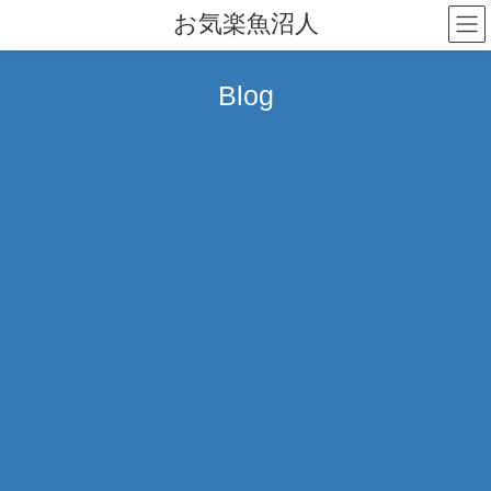
コ
ナ
お気楽魚沼人
ン
ビ
テ
ゲ
ン
ー
Blog
ツ
シ
へ
ョ
ス
ン
キ
に
ッ
移
プ
動