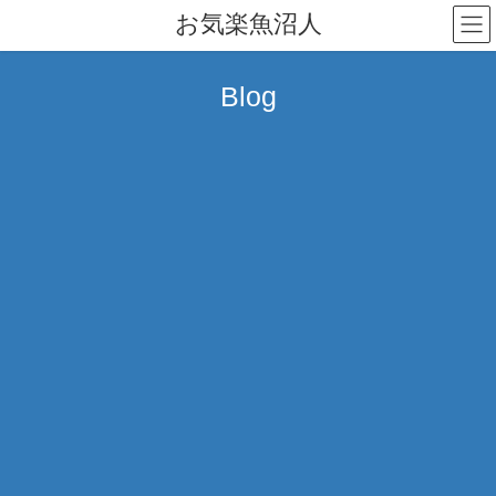
コ
ナ
お気楽魚沼人
ン
ビ
テ
ゲ
ン
ー
Blog
ツ
シ
へ
ョ
ス
ン
キ
に
ッ
移
プ
動