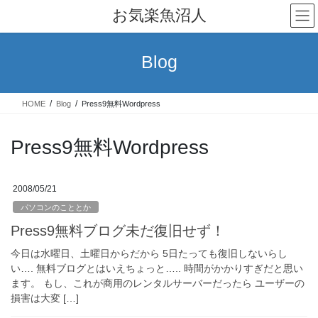
コ
ナ
お気楽魚沼人
ン
ビ
テ
ゲ
ン
ー
Blog
ツ
シ
へ
ョ
ス
ン
HOME
Blog
Press9無料Wordpress
キ
に
ッ
移
プ
動
Press9無料Wordpress
2008/05/21
パソコンのこととか
Press9無料ブログ未だ復旧せず！
今日は水曜日、土曜日からだから 5日たっても復旧しないらし
い…. 無料ブログとはいえちょっと….. 時間がかかりすぎだと思い
ます。 もし、これが商用のレンタルサーバーだったら ユーザーの
損害は大変 […]