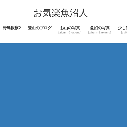
コ
ナ
ン
ビ
お気楽魚沼人
テ
ゲ
ン
ー
野鳥観察2
登山のブログ
お山の写真
魚沼の写真
少し
ツ
シ
[album=2,extend]
[album=1,extend]
[gal
へ
ョ
ス
ン
キ
に
ッ
移
プ
動