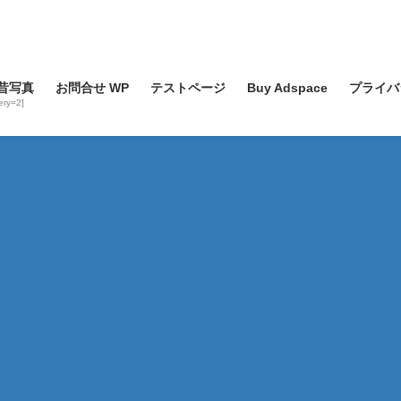
昔写真
お問合せ WP
テストページ
Buy Adspace
プライバ
lery=2]