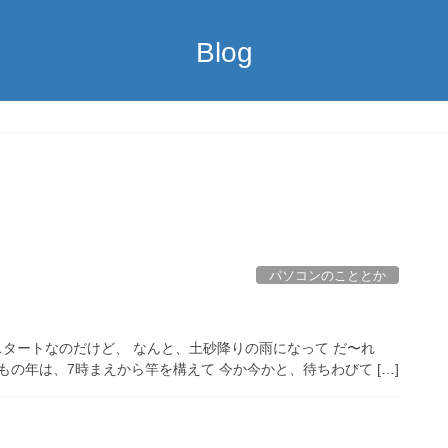
Blog
パソコンのこととか
スタートなのだけど、 なんと、土砂降りの雨になって だ〜れ
いつもの年は、7時まえから竿を構えて 今か今かと、待ちわびて […]