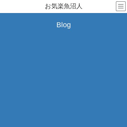
コ
ナ
お気楽魚沼人
ン
ビ
テ
ゲ
ン
ー
Blog
ツ
シ
へ
ョ
ス
ン
キ
に
ッ
移
プ
動