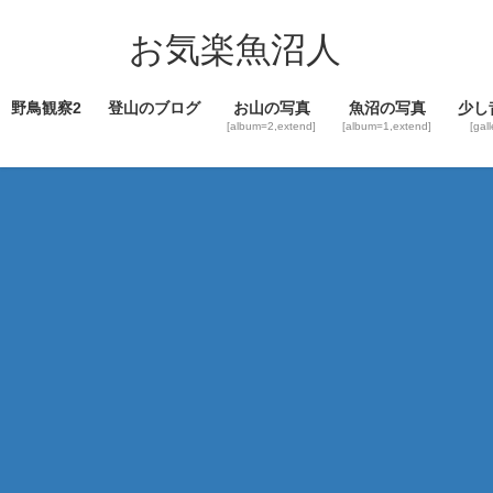
コ
ナ
ン
ビ
お気楽魚沼人
テ
ゲ
ン
ー
野鳥観察2
登山のブログ
お山の写真
魚沼の写真
少し
ツ
シ
[album=2,extend]
[album=1,extend]
[gal
へ
ョ
ス
ン
キ
に
ッ
移
プ
動