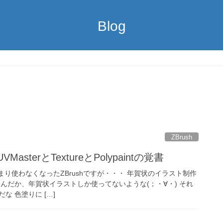
Blog
ZBrush
MasterとTextureとPolypaintの覚書
 あまり使わなくなったZBrushですが・・・ 年賀状のイラスト制作
んだか、年賀状イラストしか使ってないような(；・∀・) それ
な 色塗りに […]