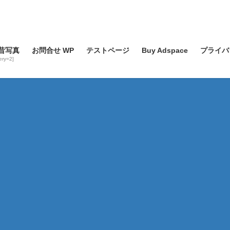
昔写真
お問合せ WP
テストページ
Buy Adspace
プライバ
lery=2]