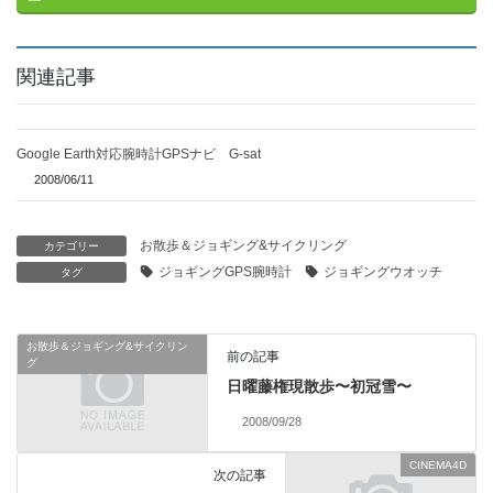
関連記事
Google Earth対応腕時計GPSナビ G-sat
2008/06/11
お散歩＆ジョギング&サイクリング
カテゴリー
ジョギングGPS腕時計
ジョギングウオッチ
タグ
お散歩＆ジョギング&サイクリン
前の記事
グ
日曜藤権現散歩〜初冠雪〜
2008/09/28
CINEMA4D
次の記事