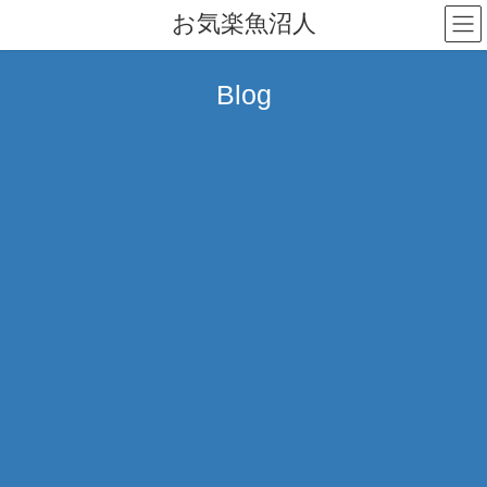
コ
ナ
お気楽魚沼人
ン
ビ
テ
ゲ
ン
ー
Blog
ツ
シ
へ
ョ
ス
ン
キ
に
ッ
移
プ
動