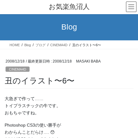
コ
ナ
お気楽魚沼人
ン
ビ
テ
ゲ
ン
ー
Blog
ツ
シ
へ
ョ
ス
ン
HOME
Blog
ブログ
CINEMA4D
丑のイラスト〜6〜
キ
に
ッ
移
プ
動
2008/12/18
/ 最終更新日時 :
2008/12/18
MASAKI BABA
CINEMA4D
丑のイラスト〜6〜
大急ぎで作って……
トイプラスチックの牛です。
おもちゃですね。
Photoshop CS3の使い勝手が
わからんことだらけ…. 😯