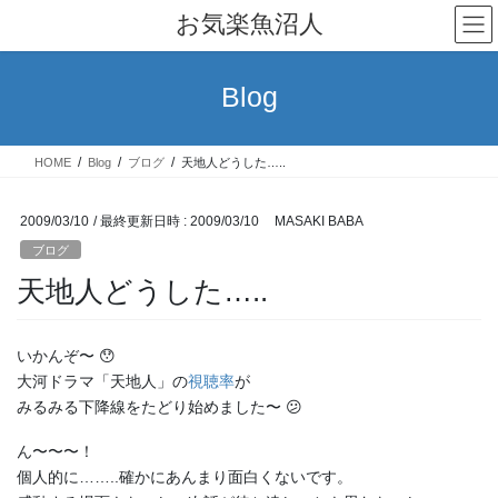
コ
ナ
お気楽魚沼人
ン
ビ
テ
ゲ
ン
ー
Blog
ツ
シ
へ
ョ
ス
ン
HOME
Blog
ブログ
天地人どうした…..
キ
に
ッ
移
プ
動
2009/03/10
/ 最終更新日時 :
2009/03/10
MASAKI BABA
ブログ
天地人どうした…..
いかんぞ〜 😯
大河ドラマ「天地人」の
視聴率
が
みるみる下降線をたどり始めました〜 😕
ん〜〜〜！
個人的に……..確かにあんまり面白くないです。