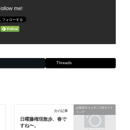
ollow me!
Threads
お散歩＆ジョギング&サイク
次の記事
リング
日曜藤権現散歩、春で
すね〜。