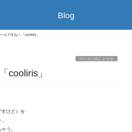
Blog
ルですね！「cooliris」
パソコンのこととか
oliris」
いですけど）を
ト。
れちゃう。