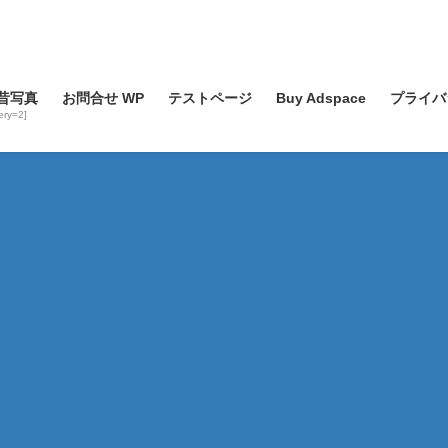
昔写真
お問合せ WP
テストページ
Buy Adspace
プライバ
lery=2]