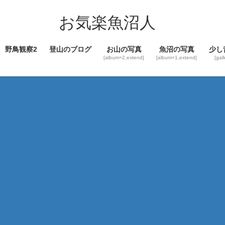
コ
ナ
ン
ビ
お気楽魚沼人
テ
ゲ
ン
ー
野鳥観察2
登山のブログ
お山の写真
魚沼の写真
少し
ツ
シ
[album=2,extend]
[album=1,extend]
[gal
へ
ョ
ス
ン
キ
に
ッ
移
プ
動