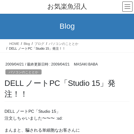
コ
ナ
お気楽魚沼人
ン
ビ
テ
ゲ
ン
ー
Blog
ツ
シ
へ
ョ
ス
ン
HOME
Blog
ブログ
パソコンのこととか
キ
に
DELL ノートPC「Studio 15」発注！！
ッ
移
プ
動
2009/04/21
/ 最終更新日時 :
2009/04/21
MASAKI BABA
パソコンのこととか
DELL ノートPC「Studio 15」発
注！！
DELL ノートPC「Studio 15」
注文しちゃいました〜〜〜 :sd:
まんまと、騙される単細胞なお客さんに