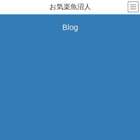
コ
ナ
お気楽魚沼人
ン
ビ
テ
ゲ
ン
ー
Blog
ツ
シ
へ
ョ
ス
ン
キ
に
ッ
移
プ
動