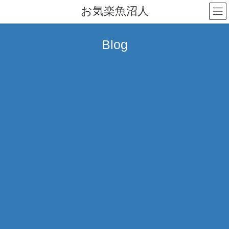
コ
ナ
お気楽魚沼人
ン
ビ
テ
ゲ
ン
ー
Blog
ツ
シ
へ
ョ
ス
ン
キ
に
ッ
移
プ
動