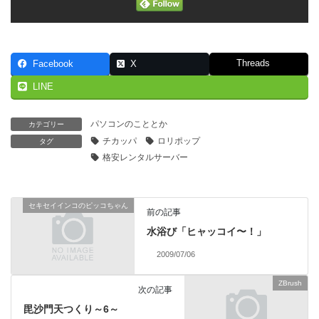
Threads
Facebook
X
LINE
パソコンのこととか
カテゴリー
チカッパ
ロリポップ
タグ
格安レンタルサーバー
セキセイインコのピッコちゃん
前の記事
水浴び「ヒャッコイ〜！」
2009/07/06
ZBrush
次の記事
毘沙門天つくり～6～