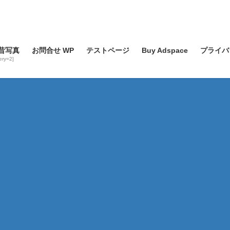
昔写真
お問合せ WP
テストページ
Buy Adspace
プライバ
lery=2]