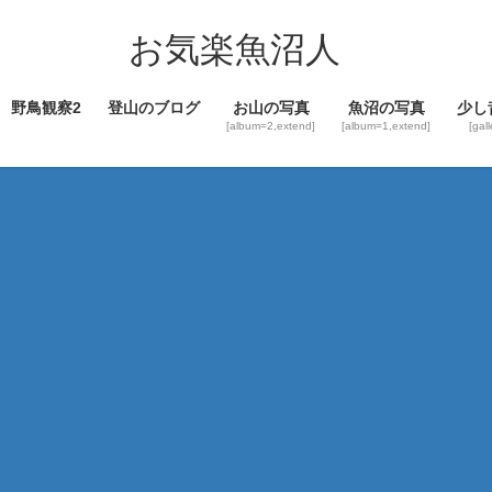
コ
ナ
ン
ビ
お気楽魚沼人
テ
ゲ
ン
ー
野鳥観察2
登山のブログ
お山の写真
魚沼の写真
少し
ツ
シ
[album=2,extend]
[album=1,extend]
[gal
へ
ョ
ス
ン
キ
に
ッ
移
プ
動