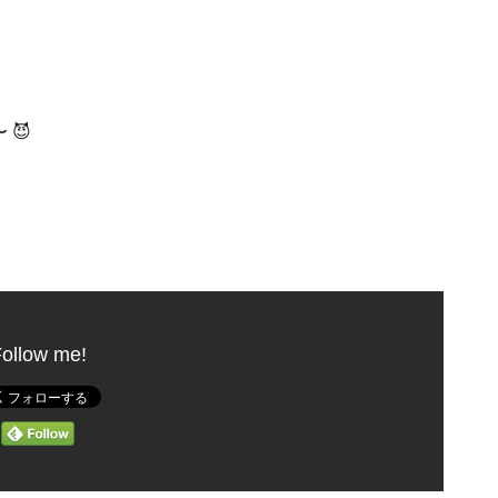
😈
ollow me!