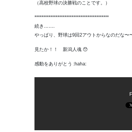
（高校野球の決勝戦のことです。）
******************************************
続き…….
やっぱり、野球は9回2アウトからなのだな〜〜 
見たか！！ 新潟人魂 😯
感動をありがとう :haha:
F