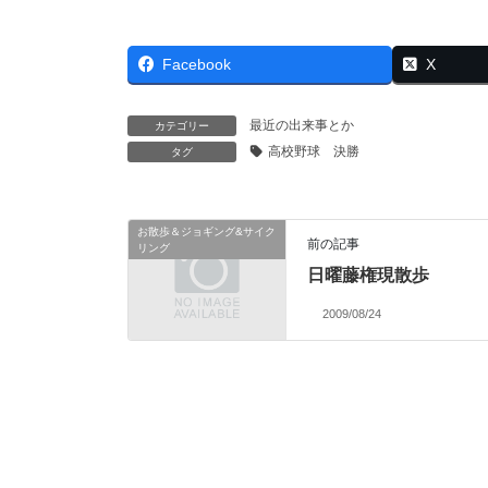
Facebook
X
最近の出来事とか
カテゴリー
高校野球 決勝
タグ
お散歩＆ジョギング&サイク
前の記事
リング
日曜藤権現散歩
2009/08/24