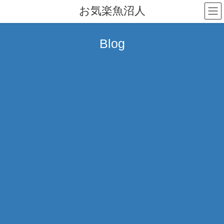
コ
ナ
お気楽魚沼人
ン
ビ
テ
ゲ
ン
ー
Blog
ツ
シ
へ
ョ
ス
ン
キ
に
ッ
移
プ
動