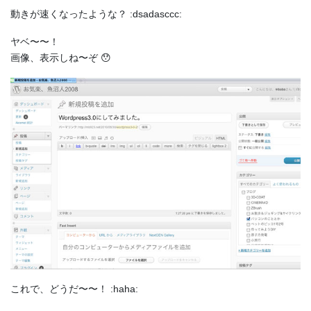
動きが速くなったような？ :dsadasccc:
ヤベ〜〜！
画像、表示しね〜ぞ 😯
これで、どうだ〜〜！ :haha: