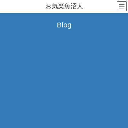
コ
ナ
お気楽魚沼人
ン
ビ
テ
ゲ
ン
ー
Blog
ツ
シ
へ
ョ
ス
ン
キ
に
ッ
移
プ
動