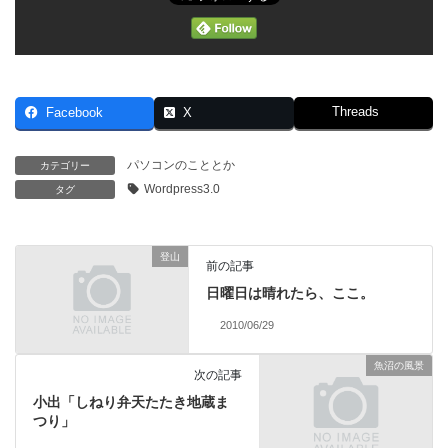
Threads
Facebook
X
パソコンのこととか
カテゴリー
Wordpress3.0
タグ
登山
前の記事
日曜日は晴れたら、ここ。
2010/06/29
魚沼の風景
次の記事
小出「しねり弁天たたき地蔵ま
つり」