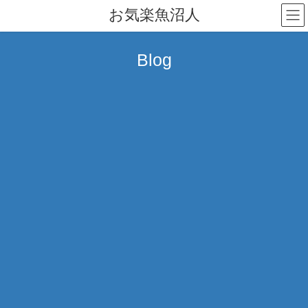
コ
ナ
お気楽魚沼人
ン
ビ
テ
ゲ
ン
ー
Blog
ツ
シ
へ
ョ
ス
ン
キ
に
ッ
移
プ
動