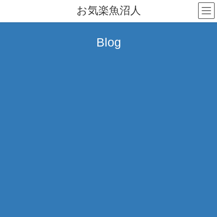
コ
ナ
お気楽魚沼人
ン
ビ
テ
ゲ
ン
ー
Blog
ツ
シ
へ
ョ
ス
ン
キ
に
ッ
移
プ
動