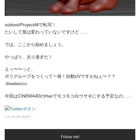
subtool/ProjectAllで転写！
たいして形は変わっていないですけど……
では、ここから始めましょう。
やっぱり、太り過ぎだ！
えっ〜〜っと、
ポリグループをつくって一発！自動UVですかねぇ〜？？
:dsadasccc:
今回はCINEMA4DのHairでモコモコ白ウサギにする予定なの……
ツイッターやってます！
Follow me!