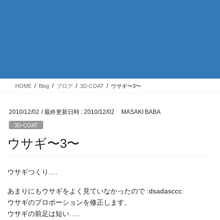
HOME
Blog
ブログ
3D-COAT
ウサギ〜3〜
2010/12/02
/ 最終更新日時 :
2010/12/02
MASAKI BABA
3D-COAT
ウサギ〜3〜
ウサギつくり….
あまりにもウサギをよく見ていなかったので :dsadasccc:
ウサギのプロポーションを修正します。
ウサギの前足は短い…..