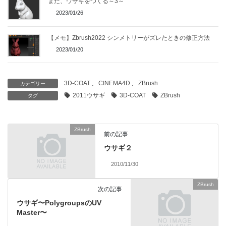
また、ウサギをつくる～3～
2023/01/26
【メモ】Zbrush2022 シンメトリーがズレたときの修正方法
2023/01/20
3D-COAT
、
CINEMA4D
、
ZBrush
カテゴリー
2011ウサギ
3D-COAT
ZBrush
タグ
ZBrush
前の記事
ウサギ２
2010/11/30
ZBrush
次の記事
ウサギ〜PolygroupsのUV
Master〜