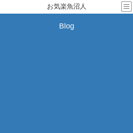
コ
ナ
お気楽魚沼人
ン
ビ
テ
ゲ
ン
ー
Blog
ツ
シ
へ
ョ
ス
ン
キ
に
ッ
移
プ
動