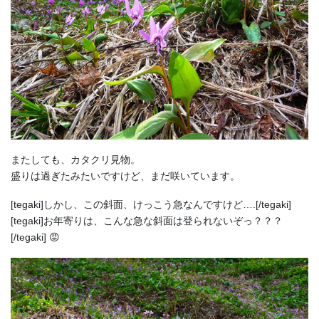
またしても、カタクリ見物。
盛りは過ぎたみたいですけど、まだ咲いています。
[tegaki]しかし、この斜面、けっこう急なんですけど….[/tegaki]
[tegaki]お年寄りは、こんな急な斜面は登られないぞっ？？？
[/tegaki] 😡