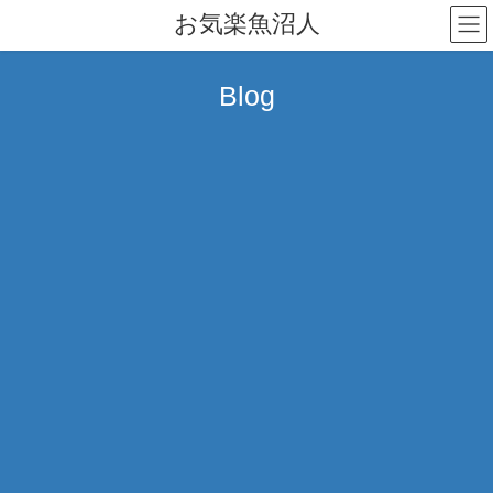
コ
ナ
お気楽魚沼人
ン
ビ
テ
ゲ
ン
ー
Blog
ツ
シ
へ
ョ
ス
ン
キ
に
ッ
移
プ
動