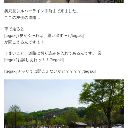
奥只見シルバーライン手前まで来ました。
ここの左側の道路….
車で走ると….
[tegaki]♪夏がく〜れば、思い出す〜♪[/tegaki]
が聞こえるんですよ！
うまいこと、道路に切り込みを入れてあるんです。 😛
[tegaki]お試しあれっ！！[/tegaki]
[tegaki]チャリでは聞こえないかと？？？？[/tegaki]