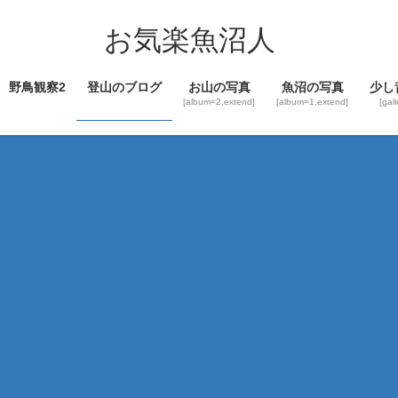
コ
ナ
ン
ビ
お気楽魚沼人
テ
ゲ
ン
ー
野鳥観察2
登山のブログ
お山の写真
魚沼の写真
少し
ツ
シ
[album=2,extend]
[album=1,extend]
[gal
へ
ョ
ス
ン
キ
に
ッ
移
プ
動