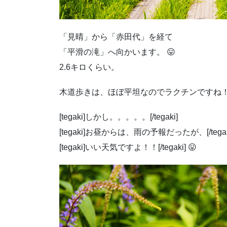
「見晴」から「赤田代」を経て
「平滑の滝」へ向かいます。 😛
2.6キロくらい。
木道歩きは、ほぼ平坦なのでラクチンですね
[tegaki]しかし。。。。。[/tegaki]
[tegaki]お昼からは、雨の予報だったが、[/tegak
[tegaki]いい天気ですよ！！[/tegaki] 😛