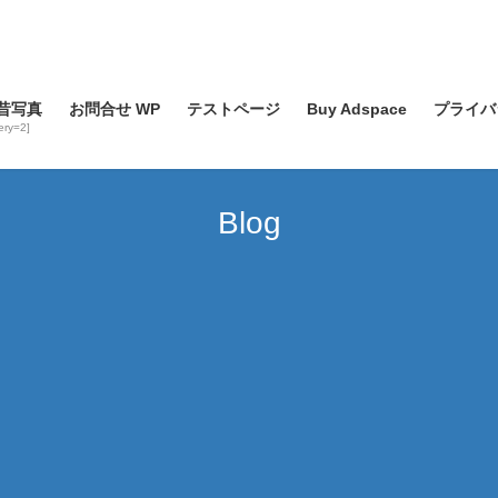
昔写真
お問合せ WP
テストページ
Buy Adspace
プライバ
lery=2]
Blog