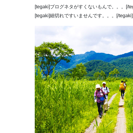
[tegaki]ブログネタがすくないもんで。。。[/tega
[tegaki]細切れですいませんです。。。[/tegaki] 