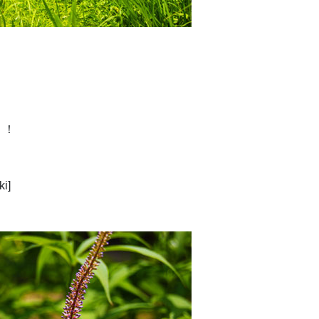
！！
i]