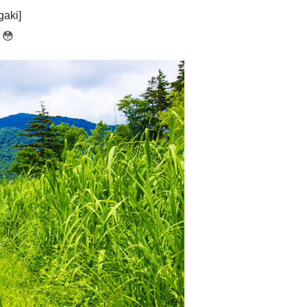
ki]
😳