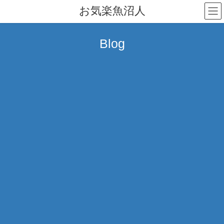
コ
ナ
お気楽魚沼人
ン
ビ
テ
ゲ
ン
ー
Blog
ツ
シ
へ
ョ
ス
ン
キ
に
ッ
移
プ
動