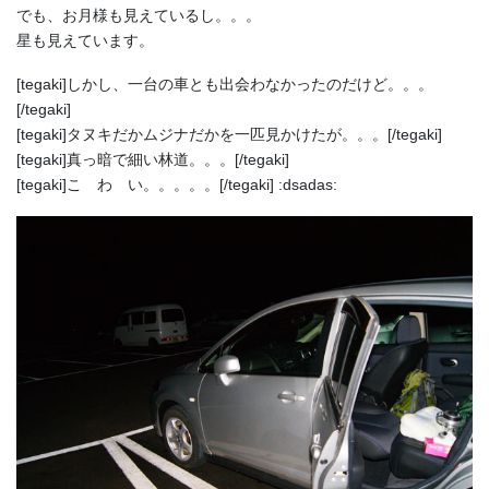
でも、お月様も見えているし。。。
星も見えています。
[tegaki]しかし、一台の車とも出会わなかったのだけど。。。
[/tegaki]
[tegaki]タヌキだかムジナだかを一匹見かけたが。。。[/tegaki]
[tegaki]真っ暗で細い林道。。。[/tegaki]
[tegaki]こ わ い。。。。。[/tegaki] :dsadas: