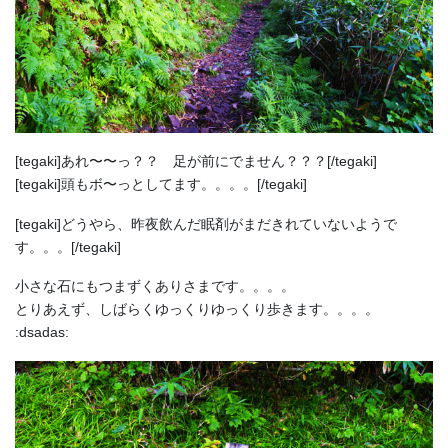
[tegaki]あれ〜〜っ？？ 足が前にでません？？？[/tegaki]
[tegaki]頭もボ〜っとしてます。。。。[/tegaki]
[tegaki]どうやら、昨夜飲んだ眠剤がまだきれていないようで
す。。。[/tegaki]
小さな石にもつまずくありさまです。。。。
とりあえず、しばらくゆっくりゆっくり歩きます。。。。
:dsadas: