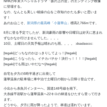
NHKの年末スペシャルドラマ「坂の上の雲」のエンディング映像
に登場する。
なの、なんとも美しい稜線の山をご存知のかたも多いと思いま
す！
あのお山こそ、
新潟県の最高峰「小蓮華山」
標高2,766mです。
8月に登る予定でしたが、新潟豪雨の影響や日曜日は好天に恵まれ
ずなかなか行けませんでした。。。。
10日、土曜日の天気予報は晴れのち雨。。。。 :dsadasccc:
[tegaki]どっちなのかはっきりしてよっ！[/tegaki]
[tegaki]こうなったら、イチカバチか！決行っ！！！！[/tegaki]
[tegaki]でも雨はいやだな〜[/tegaki]
自宅を夕方の5時半過ぎに出発して
蓮華温泉の駐車場に車中泊で土曜日の朝から日帰り登山です。
小出から糸魚川インターへ、国道148号線を南下。
大糸線平岩駅から蓮華温泉へ22キロの林道をひたすら登って行き
ます。
どうやら、夕方に雨が降ったようで、林道は濡れています。