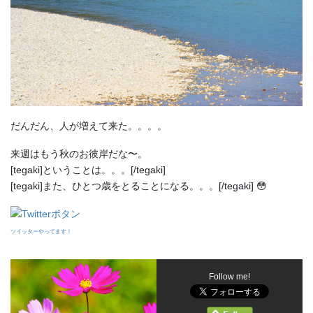
だんだん、人が増えて来た。。。。
来週はもう秋のお彼岸だな〜。
[tegaki]ということは。。。[/tegaki]
[tegaki]また、ひとつ歳をとることになる。。。[/tegaki] 😳
ツイッターやってます！
Follow me!