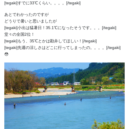
[tegaki]すでに33℃くらい。。。。[/tegaki]
あとでわかったのですが
どうりで暑いと思いましたが
[tegaki]小出は猛暑日！35.1℃になったそうです。。。[/tegaki]
堂々の全国2位！
[tegaki]もう、35℃とかは勘弁してほしい！[/tegaki]
[tegaki]先週の涼しさはどこに行ってしまったの。。。。[/tegaki]
😳