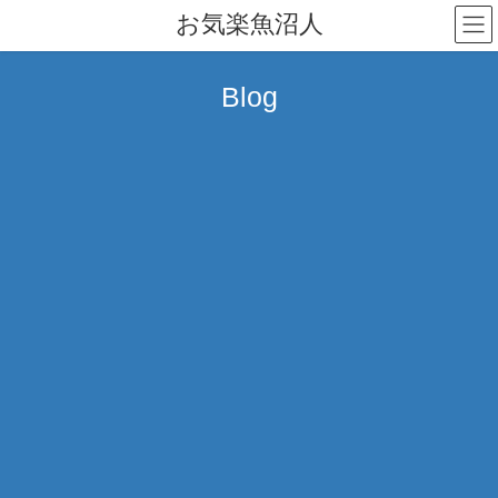
コ
ナ
お気楽魚沼人
ン
ビ
テ
ゲ
ン
ー
Blog
ツ
シ
へ
ョ
ス
ン
キ
に
ッ
移
プ
動