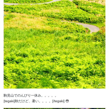
駒見山でのんびり一休み。。。。。
[tegaki]秋だけど、暑い。。。。[/tegaki] 😳