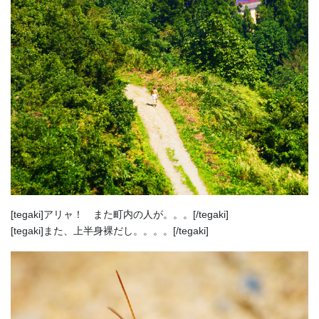
[tegaki]アリャ！ また町内の人が。。。[/tegaki]
[tegaki]また、上半身裸だし。。。。[/tegaki]