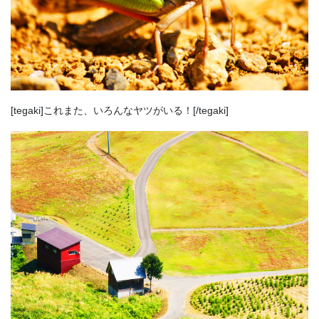
[tegaki]これまた、いろんなヤツがいる！[/tegaki]