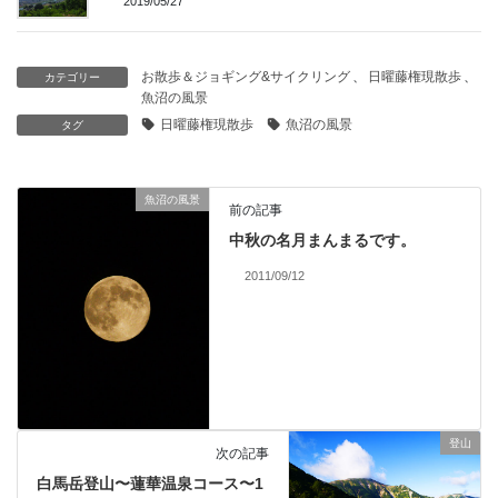
2019/05/27
お散歩＆ジョギング&サイクリング
、
日曜藤権現散歩
、
カテゴリー
魚沼の風景
日曜藤権現散歩
魚沼の風景
タグ
魚沼の風景
前の記事
中秋の名月まんまるです。
2011/09/12
登山
次の記事
白馬岳登山〜蓮華温泉コース〜1