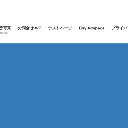
昔写真
お問合せ WP
テストページ
Buy Adspace
プライバ
lery=2]