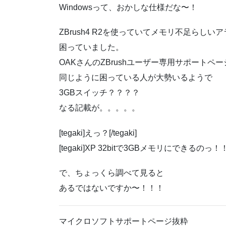
Windowsって、おかしな仕様だな〜！
ZBrush4 R2を使っていてメモリ不足らしい
困っていました。
OAKさんのZBrushユーザー専用サポート
同じように困っている人が大勢いるようで
3GBスイッチ？？？？
なる記載が。。。。。
[tegaki]えっ？[/tegaki]
[tegaki]XP 32bitで3GBメモリにできるのっ！！！[/
で、ちょっくら調べて見ると
あるではないですか〜！！！
マイクロソフトサポートページ抜粋