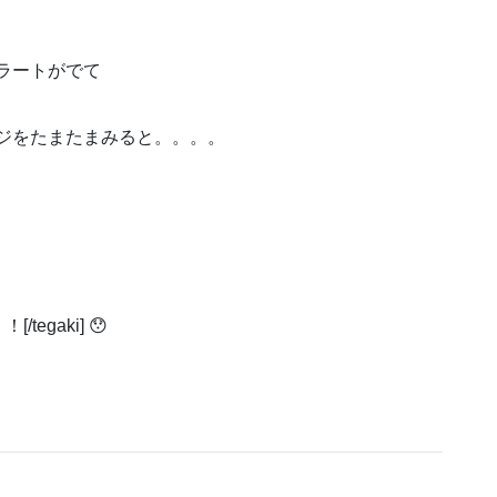
アラートがでて
ページをたまたまみると。。。。
tegaki] 😯