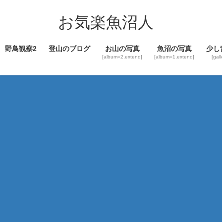
コ
ナ
ン
ビ
お気楽魚沼人
テ
ゲ
ン
ー
野鳥観察2
登山のブログ
お山の写真
魚沼の写真
少し
ツ
シ
[album=2,extend]
[album=1,extend]
[gal
へ
ョ
ス
ン
キ
に
ッ
移
プ
動