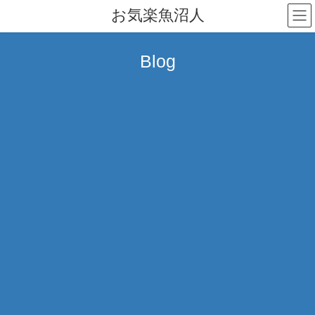
コ
ナ
お気楽魚沼人
ン
ビ
テ
ゲ
ン
ー
Blog
ツ
シ
へ
ョ
ス
ン
キ
に
ッ
移
プ
動