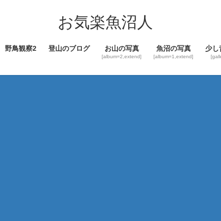
コ
ナ
ン
ビ
お気楽魚沼人
テ
ゲ
ン
ー
野鳥観察2
登山のブログ
お山の写真
魚沼の写真
少し
ツ
シ
[album=2,extend]
[album=1,extend]
[gal
へ
ョ
ス
ン
キ
に
ッ
移
プ
動