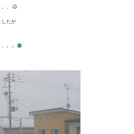
。 😉
ましたが
。。。」