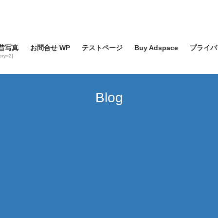
昔写真
お問合せ WP
テストページ
Buy Adspace
プライバ
lery=2]
Blog