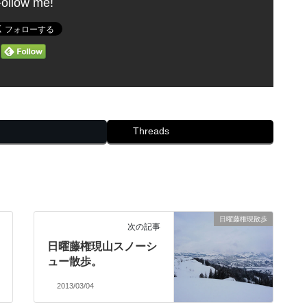
ollow me!
Threads
日曜藤権現散歩
次の記事
日曜藤権現山スノーシ
ュー散歩。
2013/03/04