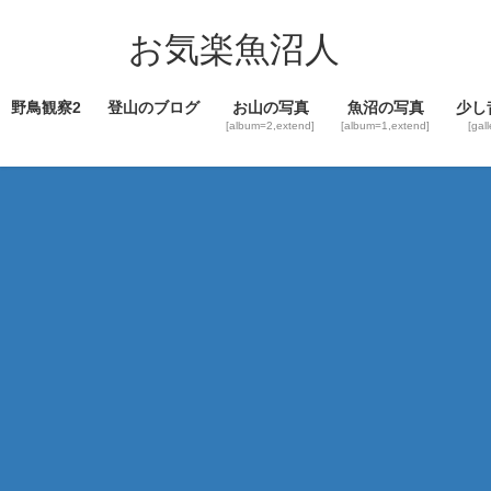
コ
ナ
ン
ビ
お気楽魚沼人
テ
ゲ
ン
ー
野鳥観察2
登山のブログ
お山の写真
魚沼の写真
少し
ツ
シ
[album=2,extend]
[album=1,extend]
[gal
へ
ョ
ス
ン
キ
に
ッ
移
プ
動