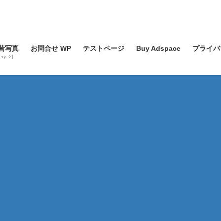
昔写真
お問合せ WP
テストページ
Buy Adspace
プライバ
lery=2]