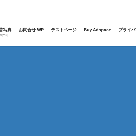
昔写真
お問合せ WP
テストページ
Buy Adspace
プライバ
lery=2]