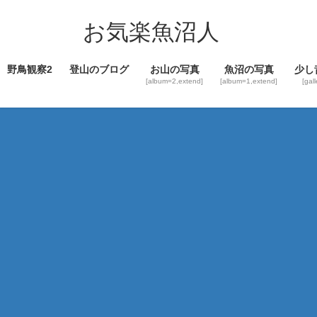
コ
ナ
ン
ビ
お気楽魚沼人
テ
ゲ
ン
ー
野鳥観察2
登山のブログ
お山の写真
魚沼の写真
少し
ツ
シ
[album=2,extend]
[album=1,extend]
[gal
へ
ョ
ス
ン
キ
に
ッ
移
プ
動