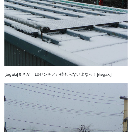
[tegaki]まさか、10センチとか積もらないよなっ！[/tegaki]