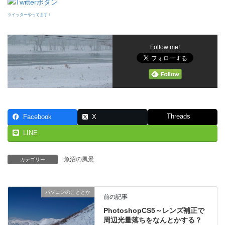
ツイッターやってます！
Follow me!
Threads
Facebook
X
LINE
魚沼の風景
カテゴリー
パソコンのこととか
前の記事
PhotoshopCS5～レンズ補正で
周辺光量落ちをなんとかする？