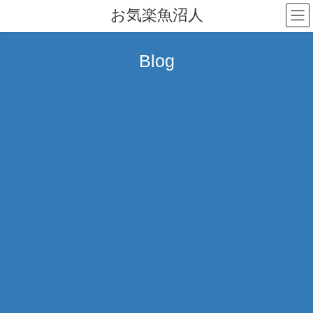
コ
ナ
お気楽魚沼人
ン
ビ
テ
ゲ
ン
ー
Blog
ツ
シ
へ
ョ
ス
ン
キ
に
ッ
移
プ
動