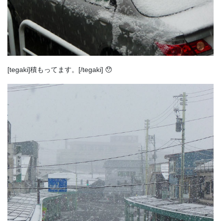
[tegaki]積もってます。[/tegaki] 😯