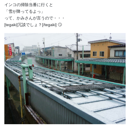
インコの掃除当番に行くと
「雪が降ってるよっ」
って、かみさんが言うので・・・
[tegaki]冗談でしょ？[/tegaki] 🙄