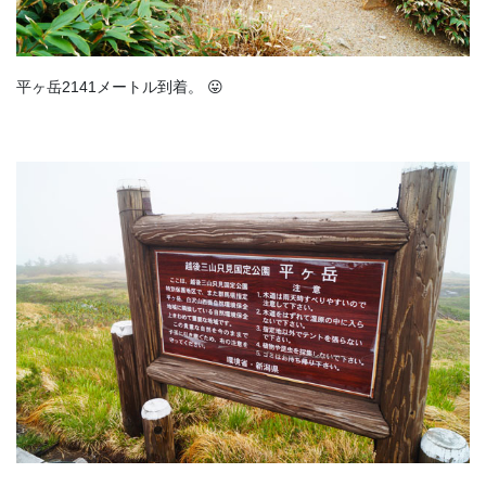
平ヶ岳2141メートル到着。 😛