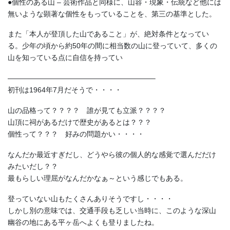
●個性のある山 – 芸術作品と同様に、山容・現象・伝統など他には
無いような顕著な個性をもっていることを、第三の基準とした。
また「本人が登頂した山であること」が、絶対条件となってい
る。少年の頃から約50年の間に相当数の山に登っていて、多くの
山を知っている点に自信を持ってい
————————————————————–
初刊は1964年7月だそうで・・・・
山の品格って？？？？ 誰が見ても立派？？？？
山頂に祠があるだけで歴史があるとは？？？
個性って？？？ 好みの問題かい・・・・
なんだか最近すぎだし、どうやら彼の個人的な感覚で選んだだけ
みたいだし？？
最もらしい理屈がなんだかなぁ～という感じでもある。
登っていない山もたくさんありそうですし・・・・
しかし別の意味では、交通手段も乏しい当時に、このような深山
幽谷の地にある平ヶ岳へよくも登りましたね。