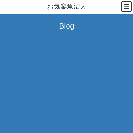
コ
ナ
お気楽魚沼人
ン
ビ
テ
ゲ
ン
ー
Blog
ツ
シ
へ
ョ
ス
ン
キ
に
ッ
移
プ
動