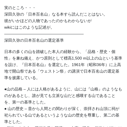
実のところ・・・
深田久弥の「日本百名山」なる本すら読んだことはない。
彼がいかほどの人物であったのかもわからないが
wikiにはこのような記述が。
————————————————————
深田久弥の日本百名山の選定基準
日本の多くの山を踏破した本人の経験から、「品格・歴史・個
性」を兼ね備え、かつ原則として標高1,500 m以上の山という基準
を設け、『日本百名山』を選定した。1961年（昭和36年）に上高
地で開山祭である「ウェストン祭」の講演で日本百名山の選定基
準を披露している。
●山の品格 – 人には人格があるように、山には『山格』のようなも
のがあるとし、誰が見ても立派な山だと感嘆する山であること
を、第一の基準とした。
● 山の歴史 – 昔から人間との関わりが深く、崇拝され山頂に祠が
祀られている山であるというような山の歴史を尊重し、第二の基
準とした。