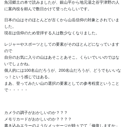
魚沼郷土の本で読みましたが、銀山平から地元湯之谷宇津野の人
に案内役を頼んで数日かけて登ったらしいです。
日本の山はそのほとんどが古くから山岳信仰の対象とされていま
した。
現在は信仰のため登拝する人は数少なくなりました。
レジャーやスポーツとしての要素がそのほとんどになっています
ので
自分のお気に入りの山はあそことあそこ。くらいでいいのではな
いでしょかね。
個人的には100名山だろうが、200名山だろうが、どうでもいいな
っ！という感じではある。
まあ、登ってみたい山の選択の要素としての参考程度ということ
で・・・・・
カメラの調子がおかしいのか？？？
メモリカードがおかしいのか？？？？
書き込みエラーのようなメッセージが時々でて「修復しますか」