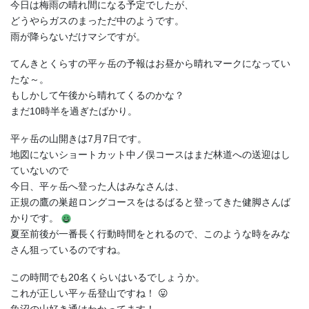
今日は梅雨の晴れ間になる予定でしたが、
どうやらガスのまっただ中のようです。
雨が降らないだけマシですが。
てんきとくらすの平ヶ岳の予報はお昼から晴れマークになってい
たな～。
もしかして午後から晴れてくるのかな？
まだ10時半を過ぎたばかり。
平ヶ岳の山開きは7月7日です。
地図にないショートカット中ノ俣コースはまだ林道への送迎はし
ていないので
今日、平ヶ岳へ登った人はみなさんは、
正規の鷹の巣超ロングコースをはるばると登ってきた健脚さんば
かりです。
夏至前後が一番長く行動時間をとれるので、このような時をみな
さん狙っているのですね。
この時間でも20名くらいはいるでしょうか。
これが正しい平ヶ岳登山ですね！ 😛
魚沼の山好き通はわかってます！