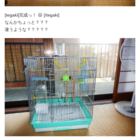
[tegaki]完成っ！ 😛 [/tegaki]
なんかちょっと？？？
違うような？？？？？