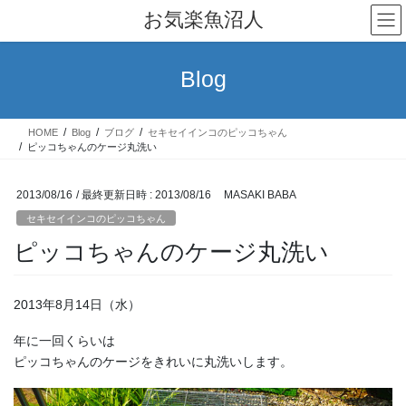
コ
ナ
お気楽魚沼人
ン
ビ
テ
ゲ
ン
ー
Blog
ツ
シ
へ
ョ
ス
ン
HOME
Blog
ブログ
セキセイインコのピッコちゃん
キ
に
ピッコちゃんのケージ丸洗い
ッ
移
プ
動
2013/08/16
/ 最終更新日時 :
2013/08/16
MASAKI BABA
セキセイインコのピッコちゃん
ピッコちゃんのケージ丸洗い
2013年8月14日（水）
年に一回くらいは
ピッコちゃんのケージをきれいに丸洗いします。