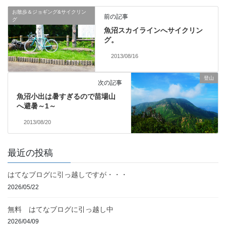
お散歩＆ジョギング&サイクリン
前の記事
グ
魚沼スカイラインへサイクリン
グ。
2013/08/16
登山
次の記事
魚沼小出は暑すぎるので苗場山
へ避暑～1～
2013/08/20
最近の投稿
はてなブログに引っ越しですが・・・
2026/05/22
無料 はてなブログに引っ越し中
2026/04/09