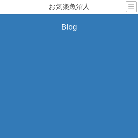
コ
ナ
お気楽魚沼人
ン
ビ
テ
ゲ
ン
ー
Blog
ツ
シ
へ
ョ
ス
ン
キ
に
ッ
移
プ
動