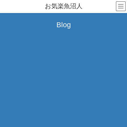
コ
ナ
お気楽魚沼人
ン
ビ
テ
ゲ
ン
ー
Blog
ツ
シ
へ
ョ
ス
ン
キ
に
ッ
移
プ
動