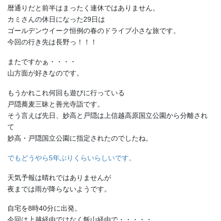
暦通りだと前半はまったく連休ではありません。
カミさんの休日になった29日は
ゴールデンウイーク恒例の春のドライブ小さな旅です。
今回の行き先は長野っ！！！
またですかぁ・・・・
山方面が好きなのです。
もうかれこれ何回も遊びに行っている
戸隠蕎麦三昧と善光寺詣です。
そう言えば先日、妙高と戸隠は上信越高原国立公園から分離され
て
妙高・戸隠国立公園に指定されたのでしたね。
でもどうやら5年ぶりくらいらしいです。
天気予報は晴れではありませんが
夜までは雨が降らないようです。
自宅を8時40分に出発。
今回は上越経由ではなく飯山経由で・・・・・