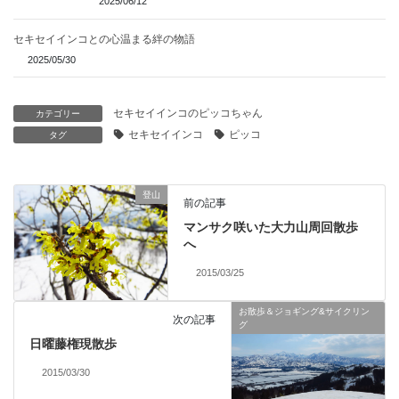
2025/06/12
セキセイインコとの心温まる絆の物語
2025/05/30
セキセイインコのピッコちゃん
カテゴリー
セキセイインコ
ピッコ
タグ
登山
前の記事
マンサク咲いた大力山周回散歩
へ
2015/03/25
お散歩＆ジョギング&サイクリン
次の記事
グ
日曜藤権現散歩
2015/03/30