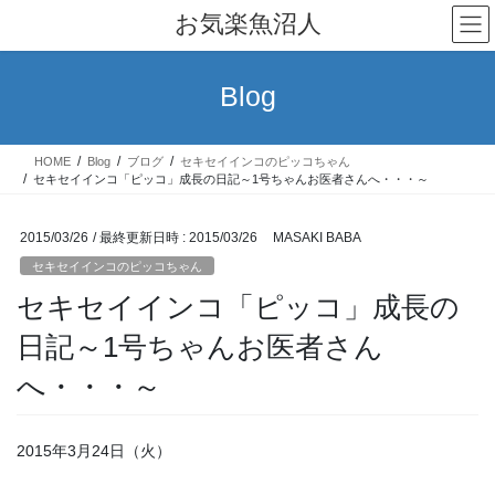
コ
ナ
お気楽魚沼人
ン
ビ
テ
ゲ
ン
ー
Blog
ツ
シ
へ
ョ
ス
ン
HOME
Blog
ブログ
セキセイインコのピッコちゃん
キ
に
セキセイインコ「ピッコ」成長の日記～1号ちゃんお医者さんへ・・・～
ッ
移
プ
動
2015/03/26
/ 最終更新日時 :
2015/03/26
MASAKI BABA
セキセイインコのピッコちゃん
セキセイインコ「ピッコ」成長の
日記～1号ちゃんお医者さん
へ・・・～
2015年3月24日（火）